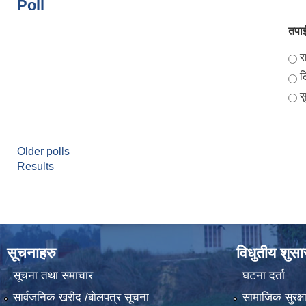
Poll
तपाई
Ch
र
ठ
स
Older polls
Results
सूचनाहरु
विधुतीय शुस
सूचना तथा समाचार
घटना दर्ता
सार्वजनिक खरीद /बोलपत्र सूचना
सामाजिक सुरक्ष