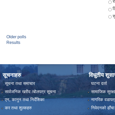
Ch
र
ठ
स
Older polls
Results
सूचनाहरु
विधुतीय शुस
सूचना तथा समाचार
घटना दर्ता
सार्वजनिक खरीद /बोलपत्र सूचना
सामाजिक सुरक्ष
एन, कानुन तथा निर्देशिका
नागरिक वडापत्
कर तथा शुल्कहरु
निवेदनको ढाँचा