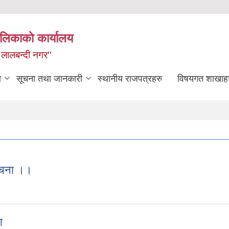
लिकाकाे कार्यालय
 लालबन्दी नगर''
ा
सूचना तथा जानकारी
स्थानीय राजपत्रहरु
विषयगत शाखाह
सूचना ।।
ि दर्ता गरि सम्भौता गर्न आउने सम्वन्धी सूचना ।।
ा