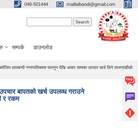
046-501444
maillalbandi@gmail.com
Search form
Search
रु
सम्पर्क
डाउनलोड
 बमोजिम लालबन्दी नगरपालिकामा फाल्गुन देखि असार सम्मका उपचार खर्च लिने लाभग्राहीको
ाई उपचार बापतको खर्च उपलव्ध गराउने
ली र रकम