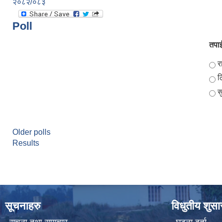
२०८२/०८३
Poll
तपाई
Ch
र
ठ
स
Older polls
Results
सूचनाहरु
विधुतीय शुस