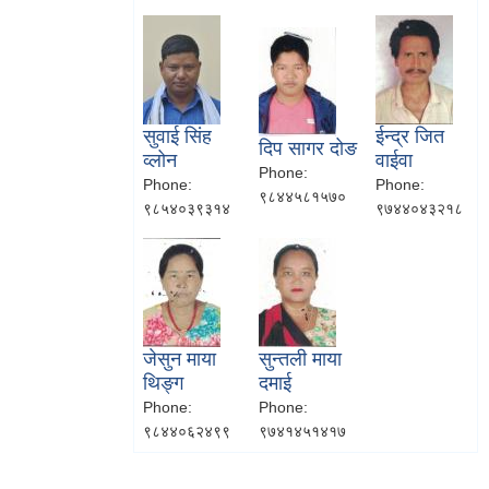
सुवाई सिंह
ईन्द्र जित
दिप सागर दोङ
व्लोन
वाईवा
Phone:
Phone:
Phone:
९८४४५८१५७०
९८५४०३९३१४
९७४४०४३२१८
जेसुन माया
सुन्तली माया
थिङ्ग
दमाई
Phone:
Phone:
९८४४०६२४९९
९७४१४५१४१७