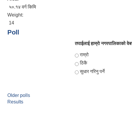
५०.१४ वर्ग किमि
Weight:
14
Poll
तपाईलाई हाम्राे नगरपालिकाको वेबस
Choices
राम्रो
ठिकै
सुधार गरिनु पर्ने
Older polls
Results