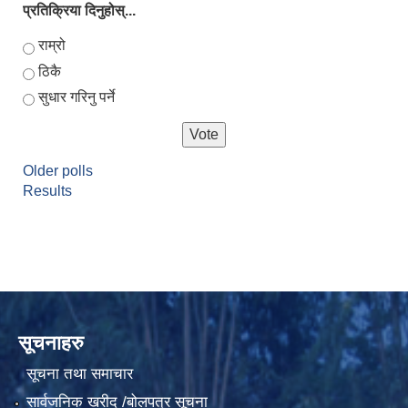
प्रतिक्रिया दिनुहोस्...
Choices
राम्रो
ठिकै
लालबन्दी नगरपालिकाको चौथो नगरपरिषद् मिति २०७३/९/१४ बाट स्विकृत आगामी आ.व.२०७४/०७५ को प्रस्तावित आयोजना तथा कार्यक्रमहरुको पूर्ण विवरण :-
सुधार गरिनु पर्ने
लालबन्दी नगरपालिकाको चौथो नगरपरिषद् मिति २०७३/९/१४ बाट स्विकृत चालु आ.व.२०७३/०७४ को शंसोधित आयोजना तथा कार्यक्रमहरुको पूर्ण विवरण :-
Older polls
Results
लालबन्दी नगर कार्यपालिकाको राजश्व परामर्श समितिबाट पारित चालु आ.ब.२०७४÷०७५ को कर, शुल्क तथा दस्तुरहरुको विवरण
लालबन्दी नगरपालिकाको चौथो नगरपरिषद् २०७३/०९/१४ बाट स्विकृत चालु आ.ब.२०७३/०७४ तथा आगामी आ.ब.२०७४/०७५ को कर, शुल्क तथा दस्तुरहरुको विवरण
ब्याकहो लाेडर खरिद सम्बन्धी शिलबन्दी बाेलपत्र अाब्हानको सूचना ।।
सूचनाहरु
सूचना तथा समाचार
सार्वजनिक खरीद /बोलपत्र सूचना