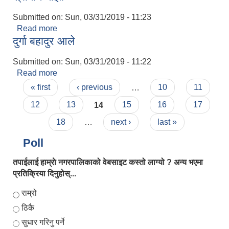
Submitted on:
Sun, 03/31/2019 - 11:23
Read more
about श्रीमान माझी
दुर्गा बहादुर आले
लालबन्दी नगरपालिकाको चौथो नगरपरिषद् मिति २०७३/९/१४ बाट स्विकृत आगामी आ.व.२०७४/०७५ को प्रस्तावित आयोजना तथा कार्यक्रमहरुको पूर्ण विवरण :-
Submitted on:
Sun, 03/31/2019 - 11:22
Read more
about दुर्गा बहादुर आले
Pages
« first
‹ previous
…
10
11
लालबन्दी नगरपालिकाको चौथो नगरपरिषद् मिति २०७३/९/१४ बाट स्विकृत चालु आ.व.२०७३/०७४ को शंसोधित आयोजना तथा कार्यक्रमहरुको पूर्ण विवरण :-
12
13
14
15
16
17
लालबन्दी नगर कार्यपालिकाको राजश्व परामर्श समितिबाट पारित चालु आ.ब.२०७४÷०७५ को कर, शुल्क तथा दस्तुरहरुको विवरण
18
…
next ›
last »
Poll
लालबन्दी नगरपालिकाको चौथो नगरपरिषद् २०७३/०९/१४ बाट स्विकृत चालु आ.ब.२०७३/०७४ तथा आगामी आ.ब.२०७४/०७५ को कर, शुल्क तथा दस्तुरहरुको विवरण
तपाईलाई हाम्राे नगरपालिकाको वेबसाइट कस्तो लाग्यो ? अन्य भएमा
प्रतिक्रिया दिनुहोस्...
ब्याकहो लाेडर खरिद सम्बन्धी शिलबन्दी बाेलपत्र अाब्हानको सूचना ।।
Choices
राम्रो
ठिकै
सुधार गरिनु पर्ने